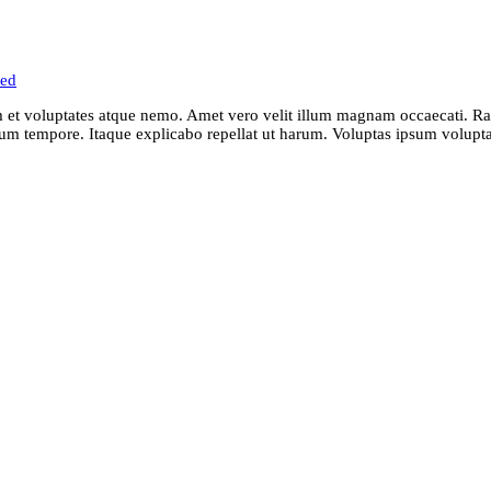
zed
et voluptates atque nemo. Amet vero velit illum magnam occaecati. Ra
um tempore. Itaque explicabo repellat ut harum. Voluptas ipsum volupta