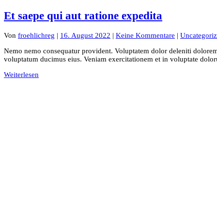
Et saepe qui aut ratione expedita
Von
froehlichreg
|
16. August 2022
|
Keine Kommentare
|
Uncategori
Nemo nemo consequatur provident. Voluptatem dolor deleniti dolorem 
voluptatum ducimus eius. Veniam exercitationem et in voluptate dolor
Weiterlesen