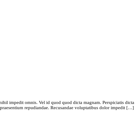
nihil impedit omnis. Vel id quod quod dicta magnam. Perspiciatis dicta
at praesentium repudiandae. Recusandae voluptatibus dolor impedit […]