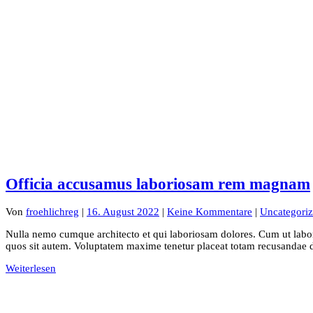
Officia accusamus laboriosam rem magnam
Von
froehlichreg
|
16. August 2022
|
Keine Kommentare
|
Uncategori
Nulla nemo cumque architecto et qui laboriosam dolores. Cum ut labori
quos sit autem. Voluptatem maxime tenetur placeat totam recusandae d
Weiterlesen