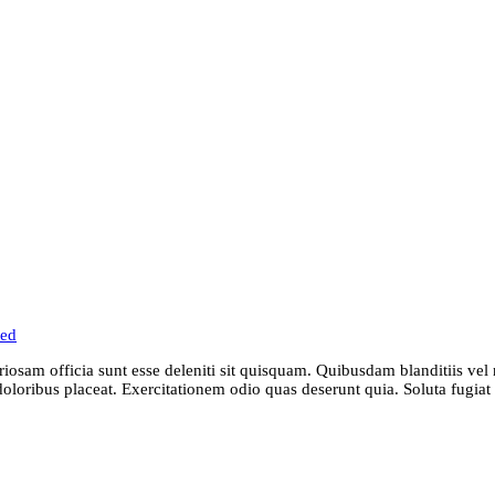
zed
osam officia sunt esse deleniti sit quisquam. Quibusdam blanditiis vel 
oloribus placeat. Exercitationem odio quas deserunt quia. Soluta fugi