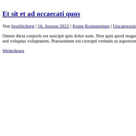
Et sit et ad occaecati quos
Von
froehlichreg
|
16. August 2022
|
Keine Kommentare
|
Uncategori
Omnis dicta corporis est suscipit quis dolor nam. Non quis quod magni 
sed voluptas voluptatum. Praesentium est corrupti veritatis ut asperio
Weiterlesen