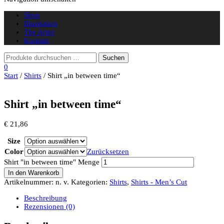
Shop
Illustration
The Artist
Kontakt
0
Start
/
Shirts
/ Shirt „in between time“
Shirt „in between time“
€
21,86
Size
Color
Zurücksetzen
Shirt "in between time" Menge
In den Warenkorb
Artikelnummer:
n. v.
Kategorien:
Shirts
,
Shirts - Men’s Cut
Beschreibung
Rezensionen (0)