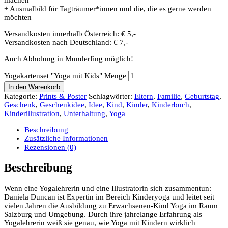
machen
+ Ausmalbild für Tagträumer*innen und die, die es gerne werden
möchten
Versandkosten innerhalb Österreich: € 5,-
Versandkosten nach Deutschland: € 7,-
Auch Abholung in Munderfing möglich!
Yogakartenset "Yoga mit Kids" Menge
In den Warenkorb
Kategorie:
Prints & Poster
Schlagwörter:
Eltern
,
Familie
,
Geburtstag
,
Geschenk
,
Geschenkidee
,
Idee
,
Kind
,
Kinder
,
Kinderbuch
,
Kinderillustration
,
Unterhaltung
,
Yoga
Beschreibung
Zusätzliche Informationen
Rezensionen (0)
Beschreibung
Wenn eine Yogalehrerin und eine Illustratorin sich zusammentun:
Daniela Duncan ist Expertin im Bereich Kinderyoga und leitet seit
vielen Jahren die Ausbildung zu Erwachsenen-Kind Yoga im Raum
Salzburg und Umgebung. Durch ihre jahrelange Erfahrung als
Yogalehrerin weiß sie genau, wie Yoga mit Kindern wirklich